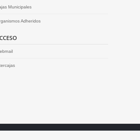
jas Municipales
rganismos Adheridos
CCESO
ebmail
tercajas