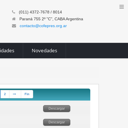
(011) 4372-7678 / 8014
Paraná 755 2º "C", CABA Argentina
contacto@cofepres.org.ar
vidades
Novedades
2
Fin
Descargar
Descargar